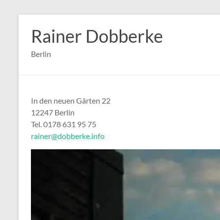
Zum
Inhalt
Rainer Dobberke
springen
Berlin
In den neuen Gärten 22
12247 Berlin
Tel. 0178 631 95 75
rainer@dobberke.info